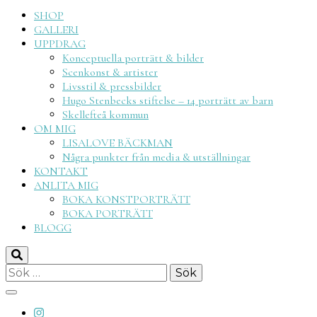
Lisalove
SHOP
GALLERI
UPPDRAG
Konceptuella porträtt & bilder
Scenkonst & artister
Livsstil & pressbilder
Hugo Stenbecks stiftelse – 14 porträtt av barn
Skellefteå kommun
OM MIG
LISALOVE BÄCKMAN
Några punkter från media & utställningar
KONTAKT
ANLITA MIG
BOKA KONSTPORTRÄTT
BOKA PORTRÄTT
BLOGG
Sök
efter: