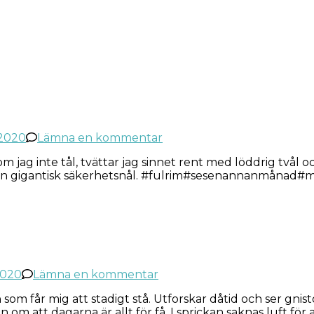
på
 2020
Lämna en kommentar
Säkrar
 jag inte tål, tvättar jag sinnet rent med löddrig tvål o
blicken
kt en gigantisk säkerhetsnål. #fulrim#sesenannanmåna
på
2020
Lämna en kommentar
Dystymin
om får mig att stadigt stå. Utforskar dåtid och ser gnist
glimtar
om att dagarna är allt för få. I sprickan saknas luft för
i