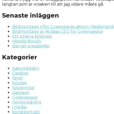
längtan som är orsaken till att jag vidare måste gå.
Senaste inläggen
Bildmontage inför Greepeaces aktion i Nederlän
Bildmontage av Nvidias CEO för Greenpeace
Ett smärre bildsvep
Magda Novels
Barnet pressbilder
Kategorier
bakombilden
Dagbok
familj
fotolek
fotoprintar
gästspel
Greenpeace
heminredning
i media
konstporträtt