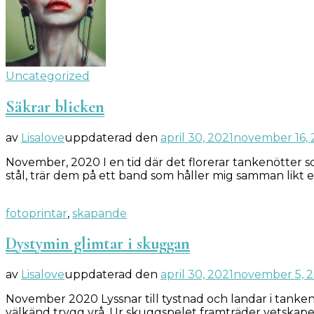
Uncategorized
Säkrar blicken
av
Lisalove
uppdaterad den
april 30, 2021
november 16,
November, 2020 I en tid där det florerar tankenötter som
stål, trär dem på ett band som håller mig samman li
fotoprintar
,
skapande
Dystymin glimtar i skuggan
av
Lisalove
uppdaterad den
april 30, 2021
november 5, 
November 2020 Lyssnar till tystnad och landar i tanken s
välkänd trygg vrå. Ur skuggspelet framträder vetskapen 