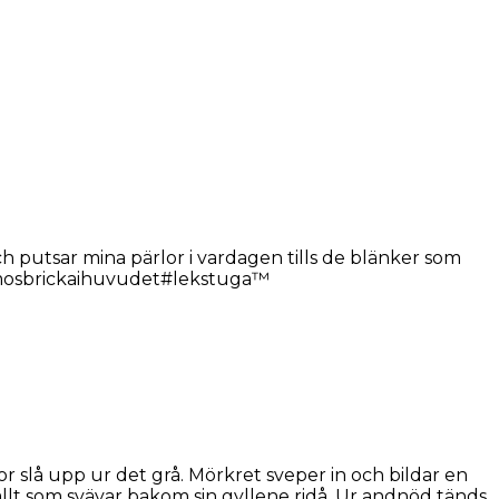
ch putsar mina pärlor i vardagen tills de blänker som
d#mosbrickaihuvudet#lekstuga™
or slå upp ur det grå. Mörkret sveper in och bildar en
 allt som svävar bakom sin gyllene ridå. Ur andnöd tänds