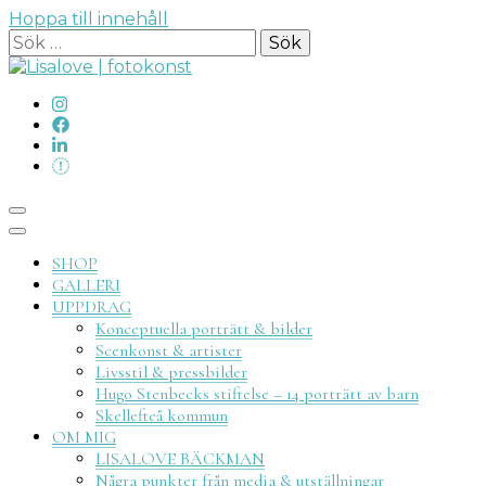
Hoppa till innehåll
Sök
efter:
Lisalove
SHOP
GALLERI
UPPDRAG
Konceptuella porträtt & bilder
Scenkonst & artister
Livsstil & pressbilder
fotokon
Hugo Stenbecks stiftelse – 14 porträtt av barn
Skellefteå kommun
OM MIG
LISALOVE BÄCKMAN
Några punkter från media & utställningar