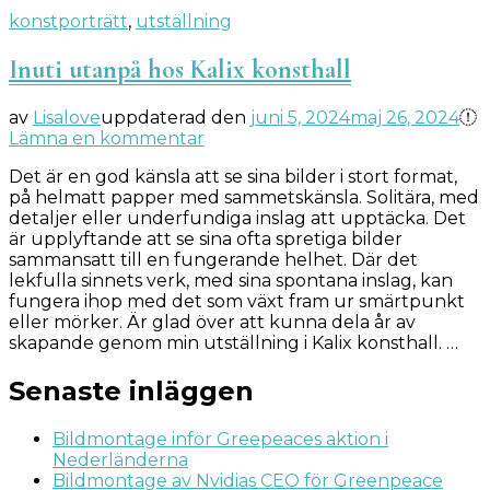
konstporträtt
,
utställning
Inuti utanpå hos Kalix konsthall
av
Lisalove
uppdaterad den
juni 5, 2024
maj 26, 2024
på
Lämna en kommentar
Inuti
Det är en god känsla att se sina bilder i stort format,
utanpå
på helmatt papper med sammetskänsla. Solitära, med
hos
detaljer eller underfundiga inslag att upptäcka. Det
Kalix
är upplyftande att se sina ofta spretiga bilder
konsthall
sammansatt till en fungerande helhet. Där det
lekfulla sinnets verk, med sina spontana inslag, kan
fungera ihop med det som växt fram ur smärtpunkt
eller mörker. Är glad över att kunna dela år av
skapande genom min utställning i Kalix konsthall. …
Senaste inläggen
Bildmontage inför Greepeaces aktion i
Nederländerna
Bildmontage av Nvidias CEO för Greenpeace