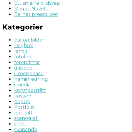
Ett smärre bildsvep
Magda Novels
Barnet pressbilder
Kategorier
bakombilden
Dagbok
familj
fotolek
fotoprintar
gästspel
Greenpeace
heminredning
i media
konstporträtt
kostym
popup
Portfolio
porträtt
scenografi
shop
skapande