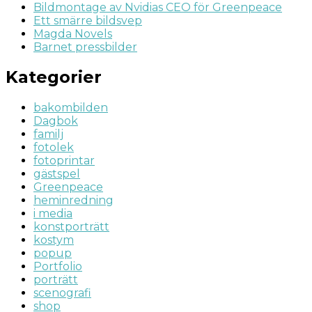
Bildmontage av Nvidias CEO för Greenpeace
Ett smärre bildsvep
Magda Novels
Barnet pressbilder
Kategorier
bakombilden
Dagbok
familj
fotolek
fotoprintar
gästspel
Greenpeace
heminredning
i media
konstporträtt
kostym
popup
Portfolio
porträtt
scenografi
shop