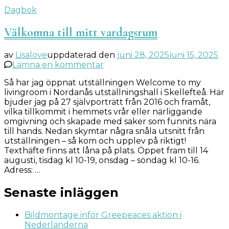
Dagbok
Välkomna till mitt vardagsrum
av
Lisalove
uppdaterad den
juni 28, 2025
juni 15, 2025
på
Lämna en kommentar
Välkomna
Så har jag öppnat utställningen Welcome to my
till
livingroom i Nordanås utställningshall i Skellefteå. Här
mitt
bjuder jag på 27 självporträtt från 2016 och framåt,
vardagsrum
vilka tillkommit i hemmets vrår eller närliggande
omgivning och skapade med saker som funnits nära
till hands. Nedan skymtar några snåla utsnitt från
utställningen – så kom och upplev på riktigt!
Texthäfte finns att låna på plats. Öppet fram till 14
augusti, tisdag kl 10-19, onsdag – söndag kl 10-16.
Adress: …
Senaste inläggen
Bildmontage inför Greepeaces aktion i
Nederländerna