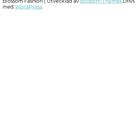
Blossom Fashion | Utvecklad av
Blossom Themes
.Drivs
med
WordPress
.