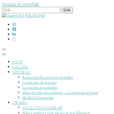
Hoppa till innehåll
Sök
efter:
Lisalove
SHOP
GALLERI
UPPDRAG
Konceptuella porträtt & bilder
Scenkonst & artister
Livsstil & pressbilder
fotokon
Hugo Stenbecks stiftelse – 14 porträtt av barn
Skellefteå kommun
OM MIG
LISALOVE BÄCKMAN
Några punkter från media & utställningar