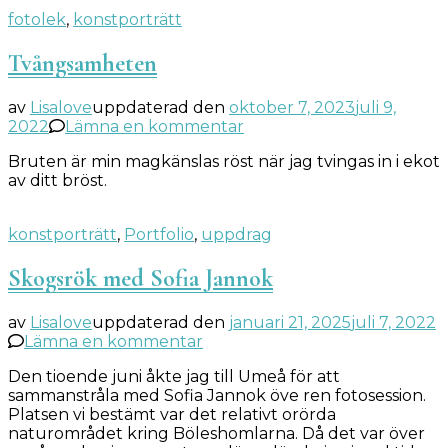
fotolek
,
konstporträtt
Tvångsamheten
av
Lisalove
uppdaterad den
oktober 7, 2023
juli 9,
på
2022
Lämna en kommentar
Tvångsamheten
Bruten är min magkänslas röst när jag tvingas in i ekot
av ditt bröst.
konstporträtt
,
Portfolio
,
uppdrag
Skogsrök med Sofia Jannok
av
Lisalove
uppdaterad den
januari 21, 2025
juli 7, 2022
på
Lämna en kommentar
Skogsrök
Den tioende juni åkte jag till Umeå för att
med
sammanstråla med Sofia Jannok öve ren fotosession.
Sofia
Platsen vi bestämt var det relativt orörda
Jannok
naturområdet kring Böleshomlarna. Då det var över