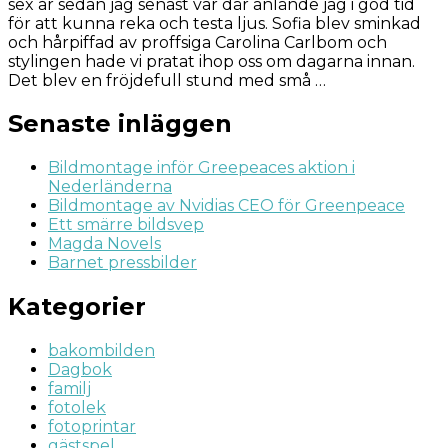
sex år sedan jag senast var där anlände jag i god tid
för att kunna reka och testa ljus. Sofia blev sminkad
och hårpiffad av proffsiga Carolina Carlbom och
stylingen hade vi pratat ihop oss om dagarna innan.
Det blev en fröjdefull stund med små …
Senaste inläggen
Bildmontage inför Greepeaces aktion i
Nederländerna
Bildmontage av Nvidias CEO för Greenpeace
Ett smärre bildsvep
Magda Novels
Barnet pressbilder
Kategorier
bakombilden
Dagbok
familj
fotolek
fotoprintar
gästspel