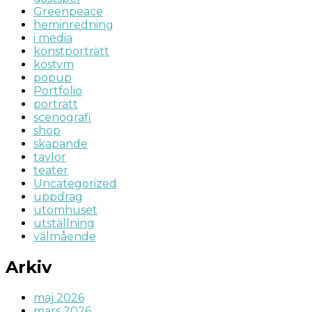
Greenpeace
heminredning
i media
konstporträtt
kostym
popup
Portfolio
porträtt
scenografi
shop
skapande
tavlor
teater
Uncategorized
uppdrag
utomhuset
utställning
välmående
Arkiv
maj 2026
mars 2026