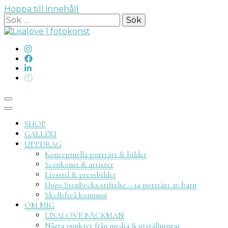
Hoppa till innehåll
Sök
efter:
Lisalove
SHOP
GALLERI
UPPDRAG
Konceptuella porträtt & bilder
Scenkonst & artister
Livsstil & pressbilder
fotokon
Hugo Stenbecks stiftelse – 14 porträtt av barn
Skellefteå kommun
OM MIG
LISALOVE BÄCKMAN
Några punkter från media & utställningar