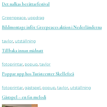
Det nalkas berättarfestival
Greenpeace
,
uppdrag
Bildmontage inför Greepeaces aktion i Nederländerna
tavlor
,
utställning
Tillbaka innan midnatt
fotoprintar
,
popup
,
tavlor
Poppar upp hos Turistcenter Skellefteå
fotoprintar
,
gästspel
,
popup
,
tavlor
,
utställning
Gästspel – en fin melodi