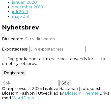
januari 2020
december 2019
juli 2019
maj 2019
Nyhetsbrev
Ditt namn:
E-postadress:
Jag godkänner att mina e-post används för att ta
emot nyhetsbrev.
Sök
efter:
© upphovsrätt 2025 Lisalove Bäckman | fotokonst.
Blossom Fashion | Utvecklad av
Blossom Themes
.Drivs
med
WordPress
.