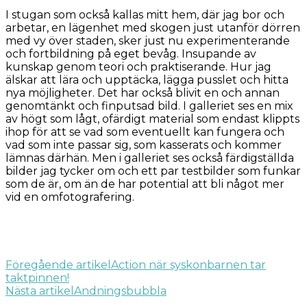
I stugan som också kallas mitt hem, där jag bor och
arbetar, en lägenhet med skogen just utanför dörren
med vy över staden, sker just nu experimenterande
och fortbildning på eget bevåg. Insupande av
kunskap genom teori och praktiserande. Hur jag
älskar att lära och upptäcka, lägga pusslet och hitta
nya möjligheter. Det har också blivit en och annan
genomtänkt och finputsad bild. I galleriet ses en mix
av högt som lågt, ofärdigt material som endast klippts
ihop för att se vad som eventuellt kan fungera och
vad som inte passar sig, som kasserats och kommer
lämnas därhän. Men i galleriet ses också färdigställda
bilder jag tycker om och ett par testbilder som funkar
som de är, om än de har potential att bli något mer
vid en omfotografering.
Inläggsnavigering
Föregående artikel
Action när syskonbarnen tar
taktpinnen!
Nästa artikel
Andningsbubbla