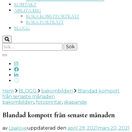
KONTAKT
ANLITA MIG
BOKA KONSTPORTRÄTT
BOKA PORTRÄTT
BLOGG
Sök
efter:
Hem
BLOGG
bakombilden
Blandad kompott
från senaste månaden
bakombilden
,
fotoprintar
,
skapande
Blandad kompott från senaste månaden
av
Lisalove
uppdaterad den
april 29, 2021
mars 20, 2021