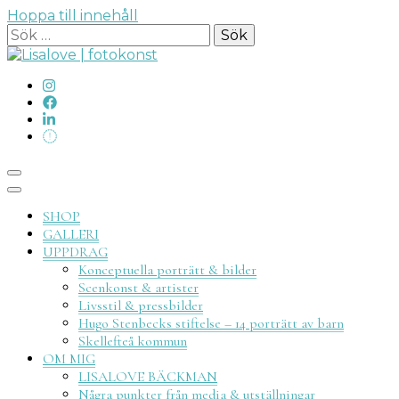
Hoppa till innehåll
Sök
efter:
Lisalove
SHOP
GALLERI
UPPDRAG
Konceptuella porträtt & bilder
Scenkonst & artister
Livsstil & pressbilder
fotokon
Hugo Stenbecks stiftelse – 14 porträtt av barn
Skellefteå kommun
OM MIG
LISALOVE BÄCKMAN
Några punkter från media & utställningar