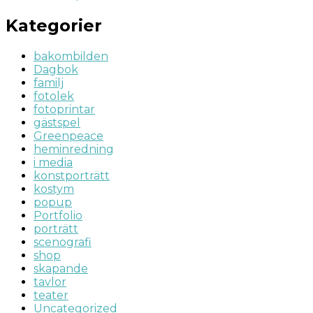
Kategorier
bakombilden
Dagbok
familj
fotolek
fotoprintar
gästspel
Greenpeace
heminredning
i media
konstporträtt
kostym
popup
Portfolio
porträtt
scenografi
shop
skapande
tavlor
teater
Uncategorized