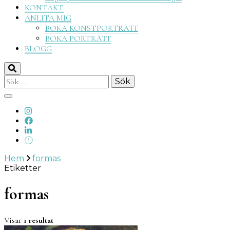
KONTAKT
ANLITA MIG
BOKA KONSTPORTRÄTT
BOKA PORTRÄTT
BLOGG
Sök
efter:
Hem
formas
Etiketter
formas
Visar
1 resultat