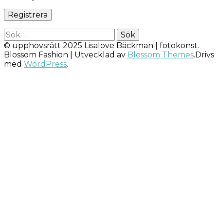
Sök
efter:
© upphovsrätt 2025 Lisalove Bäckman | fotokonst.
Blossom Fashion | Utvecklad av
Blossom Themes
.Drivs
med
WordPress
.