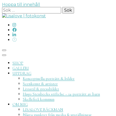
Hoppa till innehåll
Sök
efter:
Lisalove
SHOP
GALLERI
UPPDRAG
Konceptuella porträtt & bilder
Scenkonst & artister
Livsstil & pressbilder
fotokon
Hugo Stenbecks stiftelse – 14 porträtt av barn
Skellefteå kommun
OM MIG
LISALOVE BÄCKMAN
Några punkter från media & utställningar