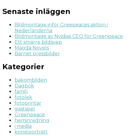
Senaste inläggen
Bildmontage inför Greepeaces aktion i
Nederländerna
Bildmontage av Nvidias CEO för Greenpeace
Ett smärre bildsvep
Magda Novels
Barnet pressbilder
Kategorier
bakombilden
Dagbok
familj
fotolek
fotoprintar
gästspel
Greenpeace
heminredning
i media
konstporträtt