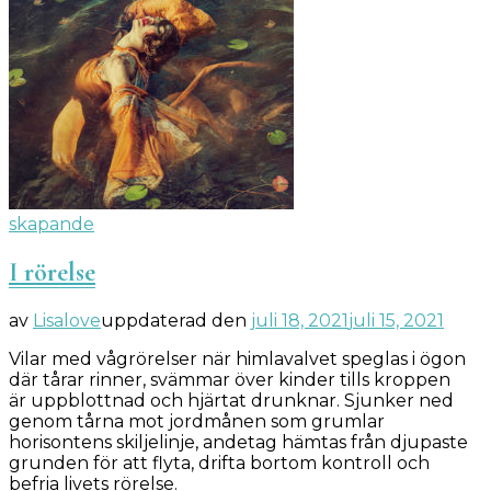
skapande
I rörelse
av
Lisalove
uppdaterad den
juli 18, 2021
juli 15, 2021
Vilar med vågrörelser när himlavalvet speglas i ögon
där tårar rinner, svämmar över kinder tills kroppen
är uppblottnad och hjärtat drunknar. Sjunker ned
genom tårna mot jordmånen som grumlar
horisontens skiljelinje, andetag hämtas från djupaste
grunden för att flyta, drifta bortom kontroll och
befria livets rörelse.