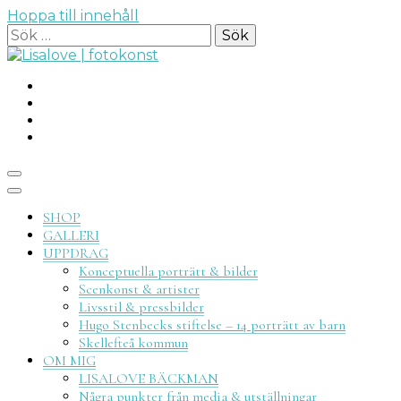
Hoppa till innehåll
Sök
efter:
Lisalove
SHOP
GALLERI
UPPDRAG
Konceptuella porträtt & bilder
Scenkonst & artister
Livsstil & pressbilder
fotokon
Hugo Stenbecks stiftelse – 14 porträtt av barn
Skellefteå kommun
OM MIG
LISALOVE BÄCKMAN
Några punkter från media & utställningar