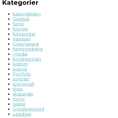
Kategorier
bakombilden
Dagbok
familj
fotolek
fotoprintar
gästspel
Greenpeace
heminredning
i media
konstporträtt
kostym
popup
Portfolio
porträtt
scenografi
shop
skapande
tavlor
teater
Uncategorized
uppdrag