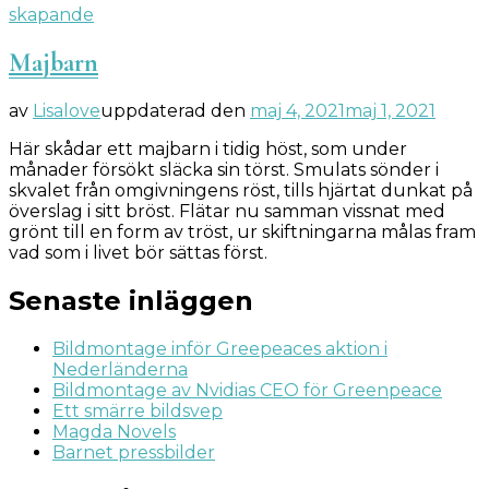
skapande
Majbarn
av
Lisalove
uppdaterad den
maj 4, 2021
maj 1, 2021
Här skådar ett majbarn i tidig höst, som under
månader försökt släcka sin törst. Smulats sönder i
skvalet från omgivningens röst, tills hjärtat dunkat på
överslag i sitt bröst. Flätar nu samman vissnat med
grönt till en form av tröst, ur skiftningarna målas fram
vad som i livet bör sättas först.
Senaste inläggen
Bildmontage inför Greepeaces aktion i
Nederländerna
Bildmontage av Nvidias CEO för Greenpeace
Ett smärre bildsvep
Magda Novels
Barnet pressbilder