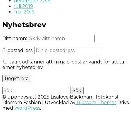
december 2019
juli 2019
maj 2019
Nyhetsbrev
Ditt namn:
E-postadress:
Jag godkänner att mina e-post används för att ta
emot nyhetsbrev.
Sök
efter:
© upphovsrätt 2025 Lisalove Bäckman | fotokonst.
Blossom Fashion | Utvecklad av
Blossom Themes
.Drivs
med
WordPress
.