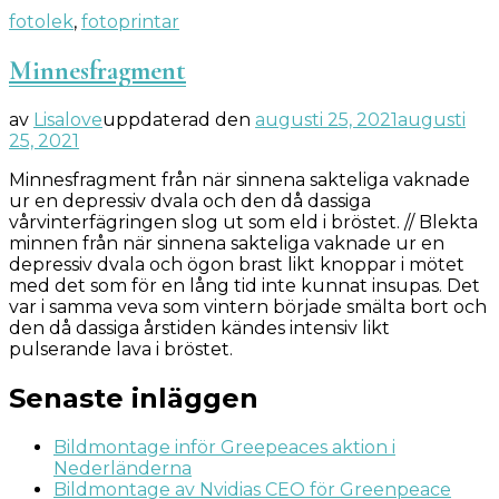
fotolek
,
fotoprintar
Minnesfragment
av
Lisalove
uppdaterad den
augusti 25, 2021
augusti
25, 2021
Minnesfragment från när sinnena sakteliga vaknade
ur en depressiv dvala och den då dassiga
vårvinterfägringen slog ut som eld i bröstet. // Blekta
minnen från när sinnena sakteliga vaknade ur en
depressiv dvala och ögon brast likt knoppar i mötet
med det som för en lång tid inte kunnat insupas. Det
var i samma veva som vintern började smälta bort och
den då dassiga årstiden kändes intensiv likt
pulserande lava i bröstet.
Senaste inläggen
Bildmontage inför Greepeaces aktion i
Nederländerna
Bildmontage av Nvidias CEO för Greenpeace