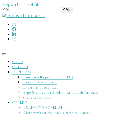
Hoppa till innehåll
Sök
efter:
Lisalove
SHOP
GALLERI
UPPDRAG
Konceptuella porträtt & bilder
Scenkonst & artister
Livsstil & pressbilder
fotokon
Hugo Stenbecks stiftelse – 14 porträtt av barn
Skellefteå kommun
OM MIG
LISALOVE BÄCKMAN
Några punkter från media & utställningar