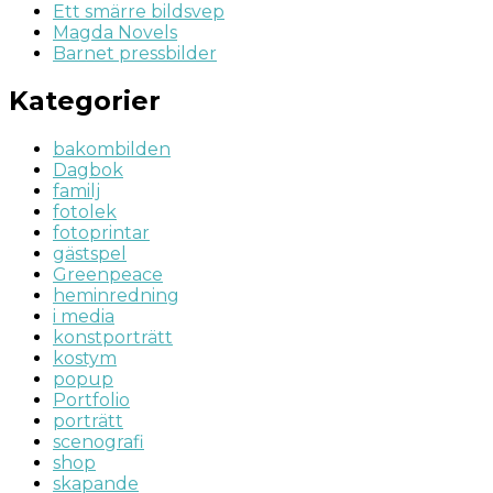
Ett smärre bildsvep
Magda Novels
Barnet pressbilder
Kategorier
bakombilden
Dagbok
familj
fotolek
fotoprintar
gästspel
Greenpeace
heminredning
i media
konstporträtt
kostym
popup
Portfolio
porträtt
scenografi
shop
skapande