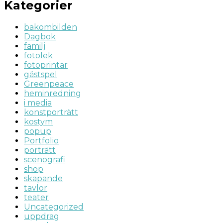
Kategorier
bakombilden
Dagbok
familj
fotolek
fotoprintar
gästspel
Greenpeace
heminredning
i media
konstporträtt
kostym
popup
Portfolio
porträtt
scenografi
shop
skapande
tavlor
teater
Uncategorized
uppdrag