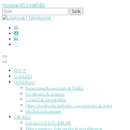
Hoppa till innehåll
Sök
efter:
Lisalove
SHOP
GALLERI
UPPDRAG
Konceptuella porträtt & bilder
Scenkonst & artister
Livsstil & pressbilder
fotokon
Hugo Stenbecks stiftelse – 14 porträtt av barn
Skellefteå kommun
OM MIG
LISALOVE BÄCKMAN
Några punkter från media & utställningar