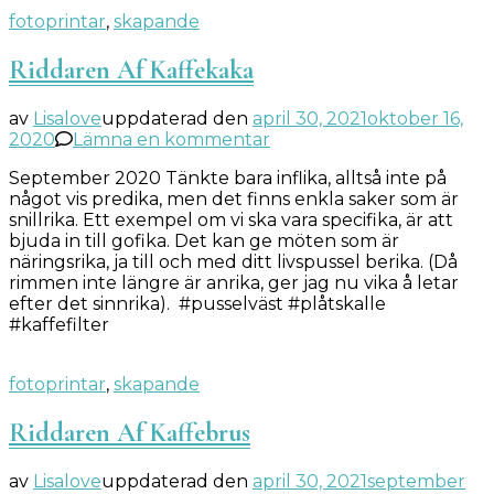
fotoprintar
,
skapande
Riddaren Af Kaffekaka
av
Lisalove
uppdaterad den
april 30, 2021
oktober 16,
på
2020
Lämna en kommentar
Riddaren
September 2020 Tänkte bara inflika, alltså inte på
Af
något vis predika, men det finns enkla saker som är
Kaffekaka
snillrika. Ett exempel om vi ska vara specifika, är att
bjuda in till gofika. Det kan ge möten som är
näringsrika, ja till och med ditt livspussel berika. (Då
rimmen inte längre är anrika, ger jag nu vika å letar
efter det sinnrika). #pusselväst #plåtskalle
#kaffefilter
fotoprintar
,
skapande
Riddaren Af Kaffebrus
av
Lisalove
uppdaterad den
april 30, 2021
september