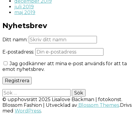
december 2019
juli 2019
maj 2019
Nyhetsbrev
Ditt namn:
E-postadress:
Jag godkänner att mina e-post används för att ta
emot nyhetsbrev.
Sök
efter:
© upphovsrätt 2025 Lisalove Bäckman | fotokonst.
Blossom Fashion | Utvecklad av
Blossom Themes
.Drivs
med
WordPress
.