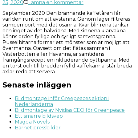
på
25, 2020
Lämna en kommentar
Riddaren
September 2020 Den brännande kaffetåren får
Af
världen runt om att avstanna. Genom lager filtreras
Kaffebrus
sumpen bort med det osanna. Kvar blir rena tankar
och inget av det halvdana. Med sinnena klarvakna
känns orden fylliga och syrligt samvetsgranna.
Pusselbitarna formar ett mönster som är möjligt att
övermanna. Oavsett om det flätas samman i
Västerbotten eller Havanna, är samtidens
framgångsrecept en inkluderande pyttipanna. Med
en törst och till bredden fylld kaffekanna, står breda
axlar redo att servera …
Senaste inläggen
Bildmontage inför Greepeaces aktion i
Nederländerna
Bildmontage av Nvidias CEO för Greenpeace
Ett smärre bildsvep
Magda Novels
Barnet pressbilder