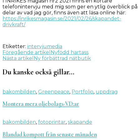
I INRIKES magasin nr2 2021 finns en kortare
telefonintervju med mig som ger en ytlig överblick på
delar av vad jag gör, finns även att läsa online här:
https://inrikesmagasin.se/2021/02/26/skapandet-
drivkraft/
Etiketter:
intervju
media
Inläggsnavigering
Föregående artikel
Nyfödd hartass
Nästa artikel
Ny förbättrad nätbutik
Du kanske också gillar…
bakombilden
,
Greenpeace
,
Portfolio
,
uppdrag
Montera mera oljebolags-VD:ar
bakombilden
,
fotoprintar
,
skapande
Blandad kompott från senaste månaden