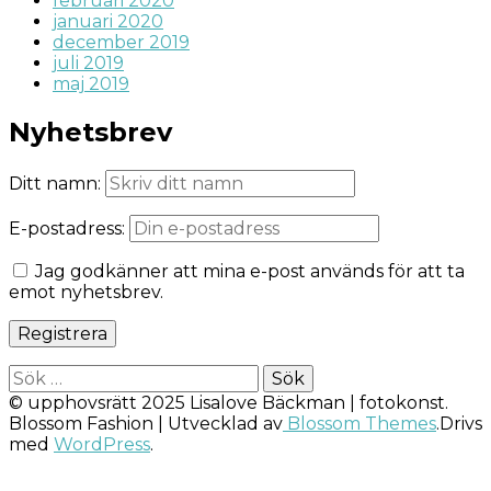
februari 2020
januari 2020
december 2019
juli 2019
maj 2019
Nyhetsbrev
Ditt namn:
E-postadress:
Jag godkänner att mina e-post används för att ta
emot nyhetsbrev.
Sök
efter:
© upphovsrätt 2025 Lisalove Bäckman | fotokonst.
Blossom Fashion | Utvecklad av
Blossom Themes
.Drivs
med
WordPress
.