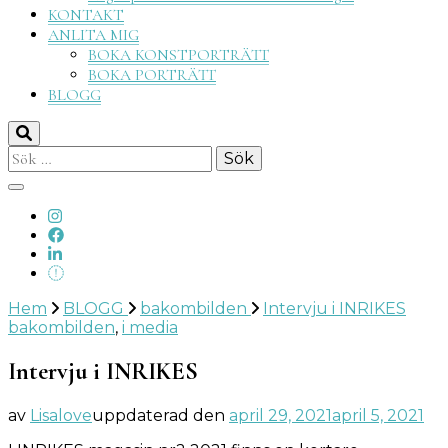
KONTAKT
ANLITA MIG
BOKA KONSTPORTRÄTT
BOKA PORTRÄTT
BLOGG
Sök
efter:
Hem
BLOGG
bakombilden
Intervju i INRIKES
bakombilden
,
i media
Intervju i INRIKES
av
Lisalove
uppdaterad den
april 29, 2021
april 5, 2021