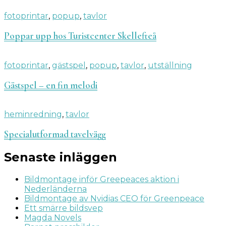
fotoprintar
,
popup
,
tavlor
Poppar upp hos Turistcenter Skellefteå
fotoprintar
,
gästspel
,
popup
,
tavlor
,
utställning
Gästspel – en fin melodi
heminredning
,
tavlor
Specialutformad tavelvägg
Senaste inläggen
Bildmontage inför Greepeaces aktion i
Nederländerna
Bildmontage av Nvidias CEO för Greenpeace
Ett smärre bildsvep
Magda Novels