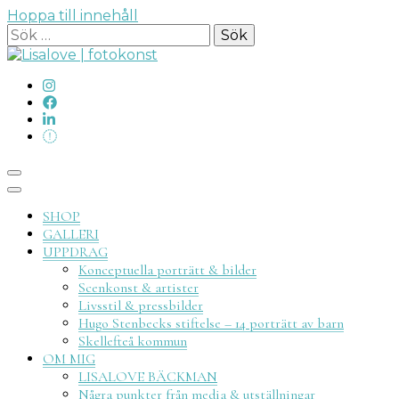
Hoppa till innehåll
Sök
efter:
Lisalove
SHOP
GALLERI
UPPDRAG
Konceptuella porträtt & bilder
Scenkonst & artister
Livsstil & pressbilder
fotokon
Hugo Stenbecks stiftelse – 14 porträtt av barn
Skellefteå kommun
OM MIG
LISALOVE BÄCKMAN
Några punkter från media & utställningar