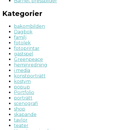
Barnet pressbilder
Kategorier
bakombilden
Dagbok
familj
fotolek
fotoprintar
gästspel
Greenpeace
heminredning
i media
konstporträtt
kostym
popup
Portfolio
porträtt
scenografi
shop
skapande
tavlor
teater