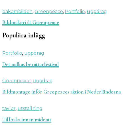
bakombilden
,
Greenpeace
,
Portfolio
,
uppdrag
Bildmakeri åt Greenpeace
Populära inlägg
Portfolio
,
uppdrag
Det nalkas berättarfestival
Greenpeace
,
uppdrag
Bildmontage inför Greepeaces aktion i Nederländerna
tavlor
,
utställning
Tillbaka innan midnatt