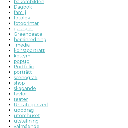
bakombilden
Dagbok
familj
fotolek
fotoprintar
gästspel
Greenpeace
heminredning
i media
konstporträtt
kostym
popup
Portfolio
porträtt
scenografi
shop
skapande
tavlor
teater
Uncategorized
uppdrag
utomhuset
utställning
välmående