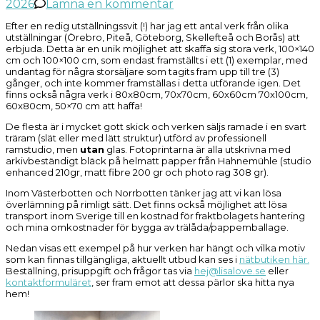
på
2026
Lämna en kommentar
Sista
Efter en redig utställningssvit (!) har jag ett antal verk från olika
chansen
utställningar (Örebro, Piteå, Göteborg, Skellefteå och Borås) att
skaffa
erbjuda. Detta är en unik möjlighet att skaffa sig stora verk, 100×140
sig
cm och 100×100 cm, som endast framställts i ett (1) exemplar, med
stora
undantag för några storsäljare som tagits fram upp till tre (3)
gånger, och inte kommer framställas i detta utförande igen. Det
verk
finns också några verk i 80x80cm, 70x70cm, 60x60cm 70x100cm,
60x80cm, 50×70 cm att haffa!
De flesta är i mycket gott skick och verken säljs ramade i en svart
träram (slät eller med lätt struktur) utförd av professionell
ramstudio, men
utan
glas. Fotoprintarna är alla utskrivna med
arkivbeständigt bläck på helmatt papper från Hahnemühle (studio
enhanced 210gr, matt fibre 200 gr och photo rag 308 gr).
Inom Västerbotten och Norrbotten tänker jag att vi kan lösa
överlämning på rimligt sätt. Det finns också möjlighet att lösa
transport inom Sverige till en kostnad för fraktbolagets hantering
och mina omkostnader för bygga av trälåda/pappemballage.
Nedan visas ett exempel på hur verken har hängt och vilka motiv
som kan finnas tillgängliga, aktuellt utbud kan ses i
nätbutiken här.
Beställning, prisuppgift och frågor tas via
hej@lisalove.se
eller
kontaktformuläret
, ser fram emot att dessa pärlor ska hitta nya
hem!