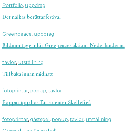
Portfolio
,
uppdrag
Det nalkas berättarfestival
Greenpeace
,
uppdrag
Bildmontage inför Greepeaces aktion i Nederländerna
tavlor
,
utställning
Tillbaka innan midnatt
fotoprintar
,
popup
,
tavlor
Poppar upp hos Turistcenter Skellefteå
fotoprintar
,
gästspel
,
popup
,
tavlor
,
utställning
Gästspel – en fin melodi