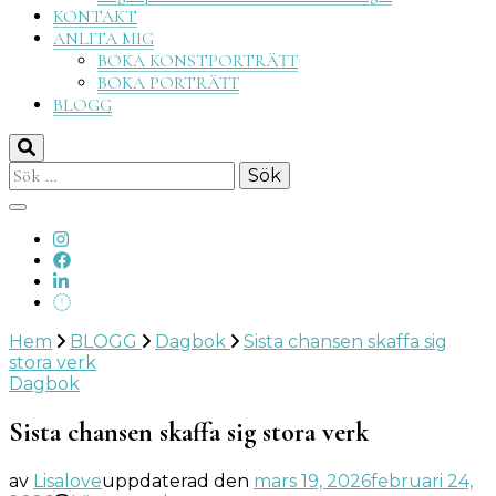
KONTAKT
ANLITA MIG
BOKA KONSTPORTRÄTT
BOKA PORTRÄTT
BLOGG
Sök
efter:
Hem
BLOGG
Dagbok
Sista chansen skaffa sig
stora verk
Dagbok
Sista chansen skaffa sig stora verk
av
Lisalove
uppdaterad den
mars 19, 2026
februari 24,