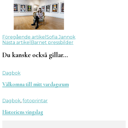
Inläggsnavigering
Föregående artikel
Sofia Jannok
Nästa artikel
Barnet pressbilder
Du kanske också gillar…
Dagbok
Välkomna till mitt vardagsrum
Dagbok
,
fotoprintar
Historiens vingslag