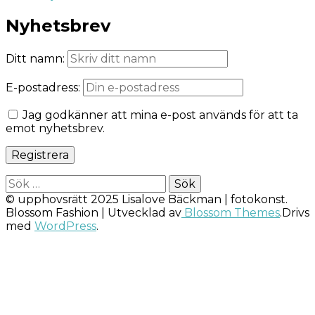
Nyhetsbrev
Ditt namn:
E-postadress:
Jag godkänner att mina e-post används för att ta
emot nyhetsbrev.
Sök
efter:
© upphovsrätt 2025 Lisalove Bäckman | fotokonst.
Blossom Fashion | Utvecklad av
Blossom Themes
.Drivs
med
WordPress
.