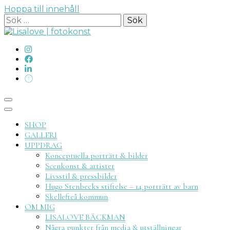
Hoppa till innehåll
Sök
efter:
Lisalove
SHOP
GALLERI
UPPDRAG
Konceptuella porträtt & bilder
Scenkonst & artister
Livsstil & pressbilder
fotokon
Hugo Stenbecks stiftelse – 14 porträtt av barn
Skellefteå kommun
OM MIG
LISALOVE BÄCKMAN
Några punkter från media & utställningar