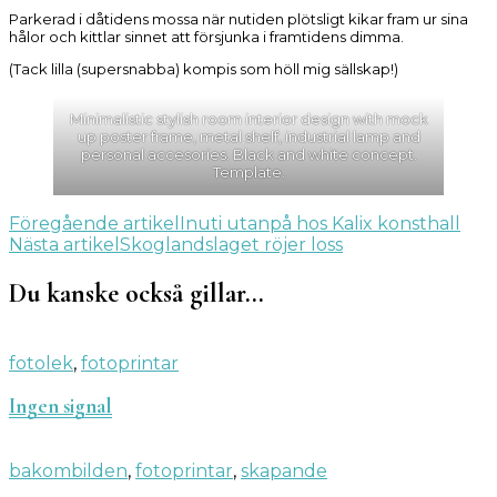
Vad
Parkerad i dåtidens mossa när nutiden plötsligt kikar fram ur sina
som
hålor och kittlar sinnet att försjunka i framtidens dimma.
glöms
i
(Tack lilla (supersnabba) kompis som höll mig sällskap!)
mossa
Minimalistic stylish room interior design with mock
up poster frame, metal shelf, industrial lamp and
personal accesories. Black and white concept.
Template.
Inläggsnavigering
Föregående artikel
Inuti utanpå hos Kalix konsthall
Nästa artikel
Skoglandslaget röjer loss
Du kanske också gillar…
fotolek
,
fotoprintar
Ingen signal
bakombilden
,
fotoprintar
,
skapande