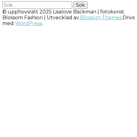
Sök
efter:
© upphovsrätt 2025 Lisalove Bäckman | fotokonst.
Blossom Fashion | Utvecklad av
Blossom Themes
.Drivs
med
WordPress
.