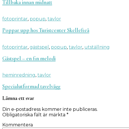
Tillbaka innan midnatt
fotoprintar
,
popup
,
tavlor
Poppar upp hos Turistcenter Skellefteå
fotoprintar
,
gästspel
,
popup
,
tavlor
,
utställning
Gästspel – en fin melodi
heminredning
,
tavlor
Specialutformad tavelvägg
Lämna ett svar
Din e-postadress kommer inte publiceras.
Obligatoriska fält är märkta
*
Kommentera