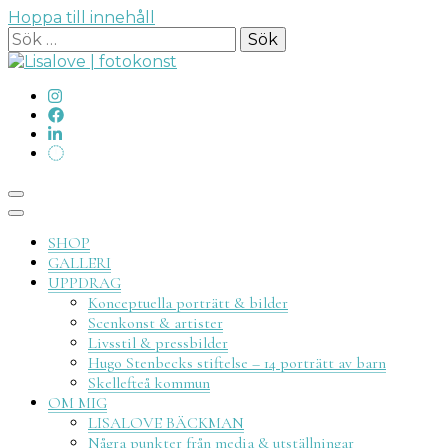
Hoppa till innehåll
Sök
efter:
Lisalove
SHOP
GALLERI
UPPDRAG
Konceptuella porträtt & bilder
Scenkonst & artister
Livsstil & pressbilder
fotokon
Hugo Stenbecks stiftelse – 14 porträtt av barn
Skellefteå kommun
OM MIG
LISALOVE BÄCKMAN
Några punkter från media & utställningar