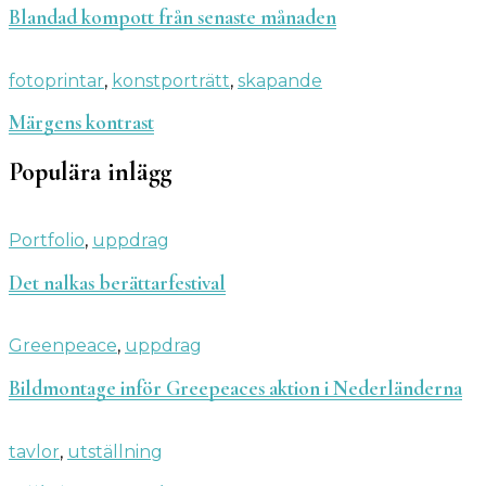
Blandad kompott från senaste månaden
fotoprintar
,
konstporträtt
,
skapande
Märgens kontrast
Populära inlägg
Portfolio
,
uppdrag
Det nalkas berättarfestival
Greenpeace
,
uppdrag
Bildmontage inför Greepeaces aktion i Nederländerna
tavlor
,
utställning