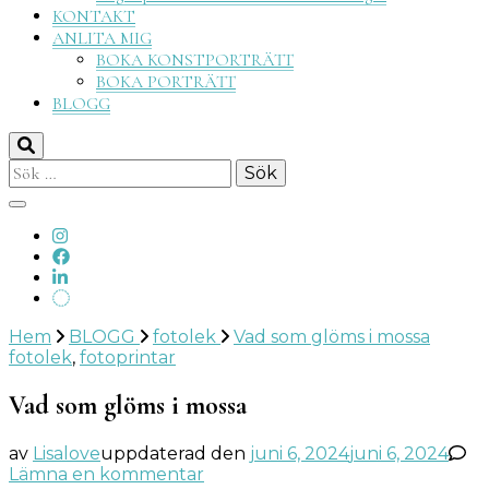
KONTAKT
ANLITA MIG
BOKA KONSTPORTRÄTT
BOKA PORTRÄTT
BLOGG
Sök
efter:
Hem
BLOGG
fotolek
Vad som glöms i mossa
fotolek
,
fotoprintar
Vad som glöms i mossa
av
Lisalove
uppdaterad den
juni 6, 2024
juni 6, 2024
på
Lämna en kommentar