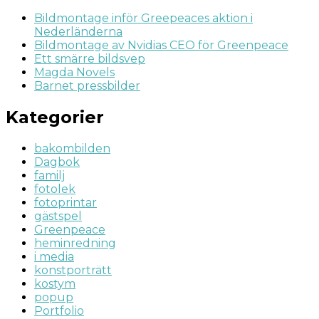
Bildmontage inför Greepeaces aktion i
Nederländerna
Bildmontage av Nvidias CEO för Greenpeace
Ett smärre bildsvep
Magda Novels
Barnet pressbilder
Kategorier
bakombilden
Dagbok
familj
fotolek
fotoprintar
gästspel
Greenpeace
heminredning
i media
konstporträtt
kostym
popup
Portfolio