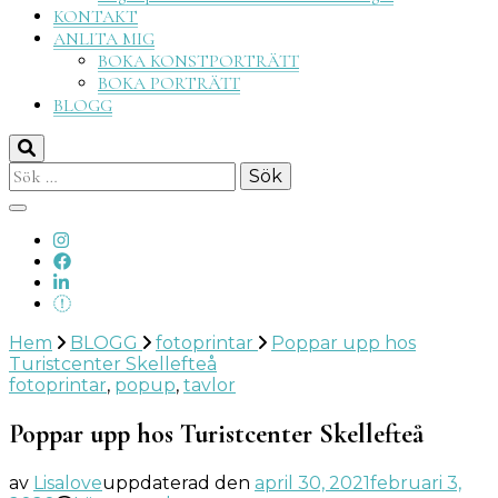
KONTAKT
ANLITA MIG
BOKA KONSTPORTRÄTT
BOKA PORTRÄTT
BLOGG
Sök
efter:
Hem
BLOGG
fotoprintar
Poppar upp hos
Turistcenter Skellefteå
fotoprintar
,
popup
,
tavlor
Poppar upp hos Turistcenter Skellefteå
av
Lisalove
uppdaterad den
april 30, 2021
februari 3,