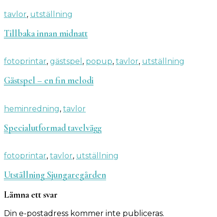
tavlor
,
utställning
Tillbaka innan midnatt
fotoprintar
,
gästspel
,
popup
,
tavlor
,
utställning
Gästspel – en fin melodi
heminredning
,
tavlor
Specialutformad tavelvägg
fotoprintar
,
tavlor
,
utställning
Utställning Sjungaregården
Lämna ett svar
Din e-postadress kommer inte publiceras.