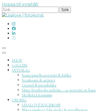
Hoppa till innehåll
Sök
efter:
Lisalove
SHOP
GALLERI
UPPDRAG
Konceptuella porträtt & bilder
Scenkonst & artister
Livsstil & pressbilder
fotokon
Hugo Stenbecks stiftelse – 14 porträtt av barn
Skellefteå kommun
OM MIG
LISALOVE BÄCKMAN
Några punkter från media & utställningar