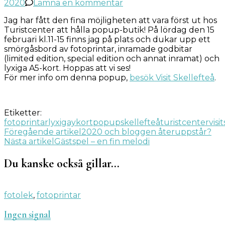
på
2020
Lämna en kommentar
Poppar
Jag har fått den fina möjligheten att vara först ut hos
upp
Turistcenter att hålla popup-butik! På lördag den 15
hos
februari kl.11-15 finns jag på plats och dukar upp ett
Turistcenter
smörgåsbord av fotoprintar, inramade godbitar
Skellefteå
(limited edition, special edition och annat inramat) och
lyxiga A5-kort. Hoppas att vi ses!
För mer info om denna popup,
besök Visit Skellefteå
.
Etiketter:
fotoprintar
lyxigaykort
popup
skellefteå
turistcenter
visi
Inläggsnavigering
Föregående artikel
2020 och bloggen återuppstår?
Nästa artikel
Gästspel – en fin melodi
Du kanske också gillar…
fotolek
,
fotoprintar
Ingen signal