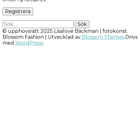
Sök
efter:
© upphovsrätt 2025 Lisalove Bäckman | fotokonst.
Blossom Fashion | Utvecklad av
Blossom Themes
.Drivs
med
WordPress
.