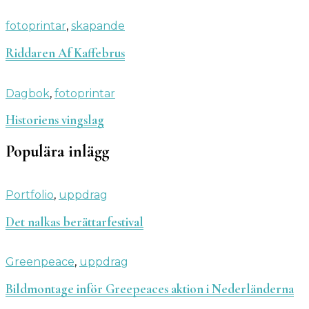
fotoprintar
,
skapande
Riddaren Af Kaffebrus
Dagbok
,
fotoprintar
Historiens vingslag
Populära inlägg
Portfolio
,
uppdrag
Det nalkas berättarfestival
Greenpeace
,
uppdrag
Bildmontage inför Greepeaces aktion i Nederländerna