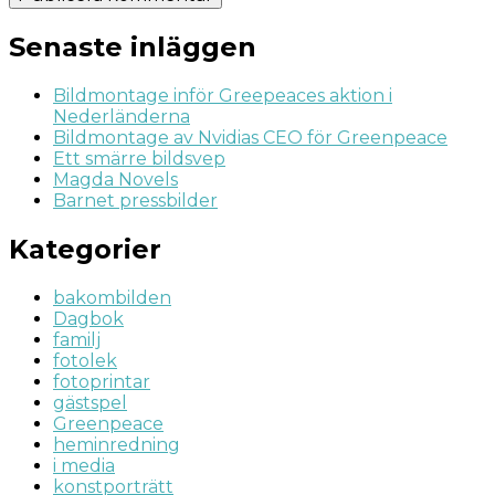
Senaste inläggen
Bildmontage inför Greepeaces aktion i
Nederländerna
Bildmontage av Nvidias CEO för Greenpeace
Ett smärre bildsvep
Magda Novels
Barnet pressbilder
Kategorier
bakombilden
Dagbok
familj
fotolek
fotoprintar
gästspel
Greenpeace
heminredning
i media
konstporträtt