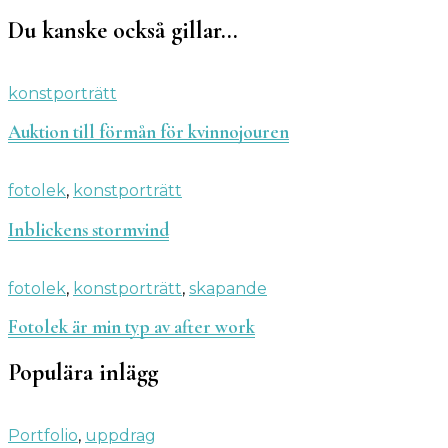
Du kanske också gillar…
konstporträtt
Auktion till förmån för kvinnojouren
fotolek
,
konstporträtt
Inblickens stormvind
fotolek
,
konstporträtt
,
skapande
Fotolek är min typ av after work
Populära inlägg
Portfolio
,
uppdrag