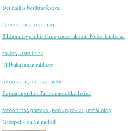
Det nalkas berättarfestival
Greenpeace
,
uppdrag
Bildmontage inför Greepeaces aktion i Nederländerna
tavlor
,
utställning
Tillbaka innan midnatt
fotoprintar
,
popup
,
tavlor
Poppar upp hos Turistcenter Skellefteå
fotoprintar
,
gästspel
,
popup
,
tavlor
,
utställning
Gästspel – en fin melodi