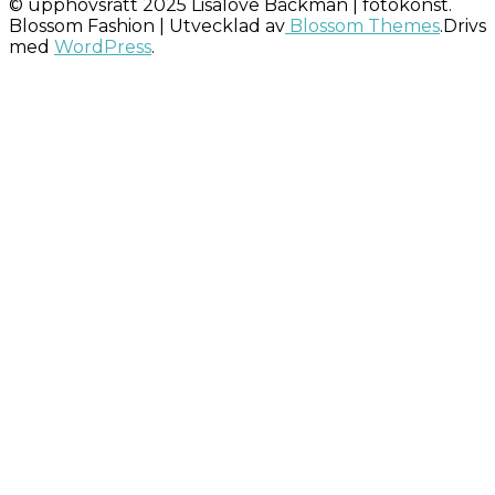
© upphovsrätt 2025 Lisalove Bäckman | fotokonst.
Blossom Fashion | Utvecklad av
Blossom Themes
.Drivs
med
WordPress
.