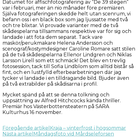
Datumet för affischfotografering av ”De 39 stegen”
var i februari, mer än nio månader före premiären.
Själva fotograferingen skedde helt utan scenrum, vi
befann oss i en black box som jag ljussatte med två
och tre blixtar. Vi provade varianter med de två
skådespelarna tillsammans respektive var för sig och
landade i att fota dem separat. Tack vare
maskör/perukmakare Helena Andersson och
scenograf/kostymdesigner Caroline Romare satt stilen
på de två skådespelarna Ellenor Lindgren och Niklas
Larsson Lirell som ett schmäck! Det blev en trevlig
fotosession, tack till Sofia Lindblom som alltid bistår så
fint, och en lustfylld efterbearbetningen där jag
tycker vi landade i en tilldragande bild. Bjuder även
på två extrabilder på skådisarna i profil.
Mycket spänd på att se denna tolkning och
uppsättning av Alfred Hitchcocks kända thriller.
Premiär hos Västerbottensteatern på SARA
Kulturhus 16 november.
Inläggsnavigering
Föregående artikel
Kraja – vinterfrost i högsommar
Nästa artikel
Måndagsfoto vid Mårdseleforsen