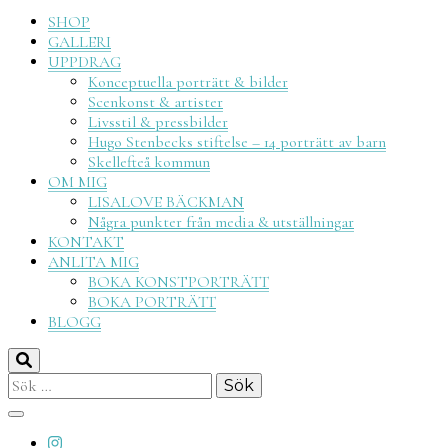
Lisalove
SHOP
GALLERI
UPPDRAG
Konceptuella porträtt & bilder
Scenkonst & artister
Livsstil & pressbilder
fotokon
Hugo Stenbecks stiftelse – 14 porträtt av barn
Skellefteå kommun
OM MIG
LISALOVE BÄCKMAN
Några punkter från media & utställningar
KONTAKT
ANLITA MIG
BOKA KONSTPORTRÄTT
BOKA PORTRÄTT
BLOGG
Sök
efter: