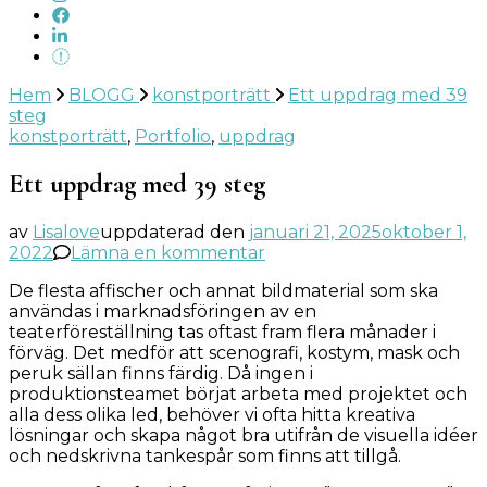
Hem
BLOGG
konstporträtt
Ett uppdrag med 39
steg
konstporträtt
,
Portfolio
,
uppdrag
Ett uppdrag med 39 steg
av
Lisalove
uppdaterad den
januari 21, 2025
oktober 1,
på
2022
Lämna en kommentar
Ett
De flesta affischer och annat bildmaterial som ska
uppdrag
användas i marknadsföringen av en
med
teaterföreställning tas oftast fram flera månader i
39
förväg. Det medför att scenografi, kostym, mask och
steg
peruk sällan finns färdig. Då ingen i
produktionsteamet börjat arbeta med projektet och
alla dess olika led, behöver vi ofta hitta kreativa
lösningar och skapa något bra utifrån de visuella idéer
och nedskrivna tankespår som finns att tillgå.