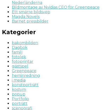
Nederländerna
Bildmontage av Nvidias CEO för Greenpeace
Ett smärre bildsvep
Magda Novels
Barnet pressbilder
Kategorier
bakombilden
Dagbok
familj
fotolek
fotoprintar
gästspel
Greenpeace
heminredning
i media
konstporträtt
kostym
popup
Portfolio
porträtt
scenografi